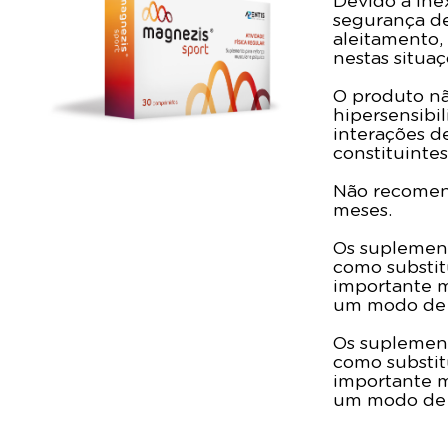
Devido à ine
segurança de
aleitamento,
nestas situaç
O produto nã
hipersensibi
interações d
constituinte
Não recomend
meses.
Os suplement
como substit
importante m
um modo de 
Os suplement
como substit
importante m
um modo de 