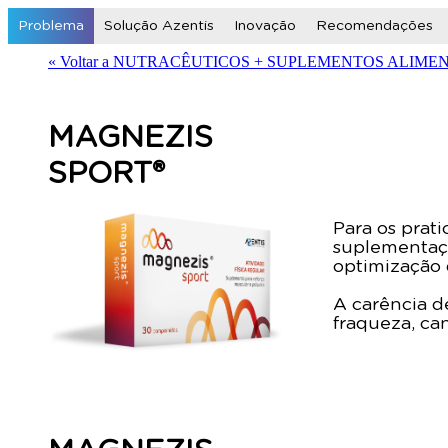
Problema
Solução Azentis
Inovação
Recomendações
« Voltar a NUTRACÊUTICOS + SUPLEMENTOS ALIME
MAGNEZIS
SPORT®
Para os prati
suplementaçã
optimização 
A carência d
fraqueza, ca