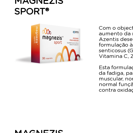
MAGNEZIS
SPORT®
Com o objecti
aumento da r
Azentis des
formulação à
senticosus (
Vitamina C, Z
Esta formula
da fadiga, p
muscular, no
normal funçã
contra oxida